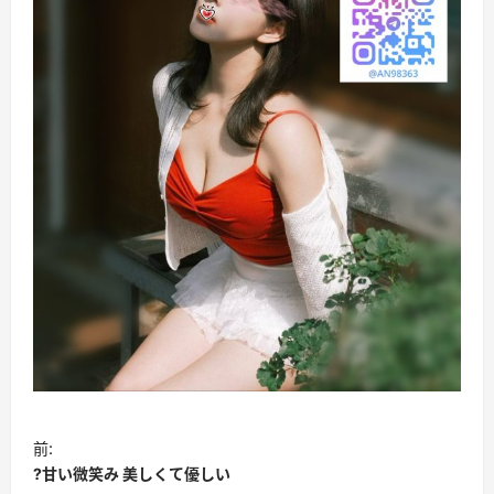
投
前:
稿
?甘い微笑み 美しくて優しい